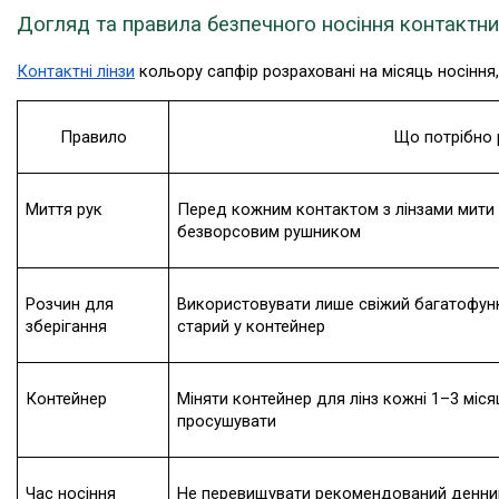
Догляд та правила безпечного носіння контактних
Контактні лінзи
 кольору сапфір розраховані на місяць носінн
Правило
Що потрібно 
Миття рук
Перед кожним контактом з лінзами мити р
безворсовим рушником
Розчин для 
Використовувати лише свіжий багатофунк
зберігання
старий у контейнер
Контейнер
Міняти контейнер для лінз кожні 1–3 місяц
просушувати
Час носіння
Не перевищувати рекомендований денний