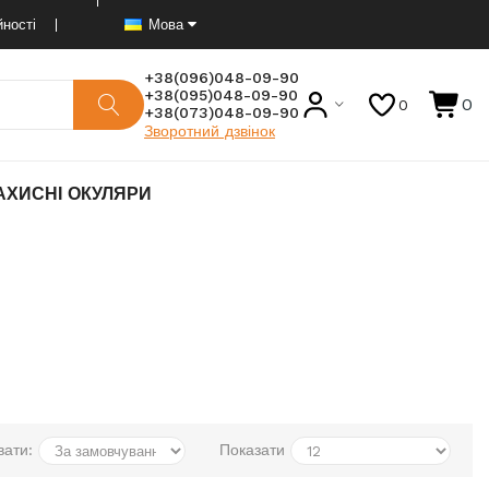
йності
Мова
+38(096)048-09-90
+38(095)048-09-90
0
0
+38(073)048-09-90
Зворотний дзвінок
ХИСНІ ОКУЛЯРИ
вати:
Показати