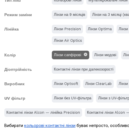
Тип лінз
Кольорові лінзи
Мультифокальні лінзи
Режим заміни
Лінзи на 9 місяців
Лінзи на 3 місяці (кв
Лінійка
Лінзи Precision
Лінзи Optima
Лінзи
Лінзи Air Optics
Колір
Лінзи сапфірові
Лінзи медові
Лін
Діоптрійність
Контактні лінзи при далекозорості
Виробник
Лінзи Optsoft
Лінзи ClearLab
Лінзи
UV фільтр
Лінзи без UV-фільтра
Лінзи з UV-фільт
Контактні лінзи Alcon — лінійка Precision
Контактні лінзи Alcon — 
Вибирати 
кольорові контактні лінзи
 буває непросто, особливо