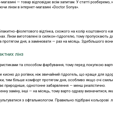
агазині — товар відповідає всім запитам. У статті розберемо, на
ючи лінзи в інтернет-магазині «Doctor Sonya».
 блакитно-фіолетового відтінка, схожого на колір коштовного кам
ах. Лінзи виготовлені із силікон-гідрогелю, тому пропускають д
на протягом дня, а замінювати — раз на місяць. Здебільшого вон
актних лінз
еристиками та способом фарбування, тому перед покупкою варто з
е кисню до рогівки, ніж звичайний гідрогель, що краще для здор
ики, тим більше комфорт протягом дня, особливо якщо очі схильн
ає природніше, однотонне забарвлення — менш реалістично.
енну заміну, інші — на місяць, тому варто одразу визначитися, як
ьтуватися з офтальмологом. Правильно підібрані кольорові  лі