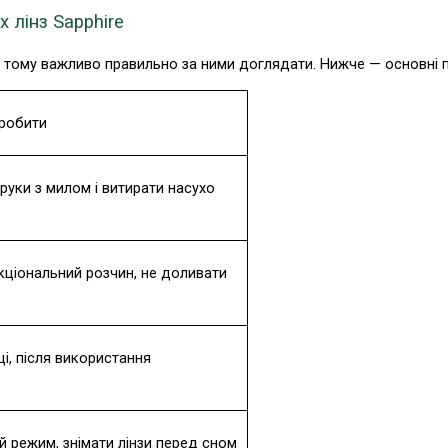
 лінз Sapphire
я, тому важливо правильно за ними доглядати. Нижче — основні 
робити
уки з милом і витирати насухо 
ціональний розчин, не доливати 
і, після використання 
 режим, знімати лінзи перед сном