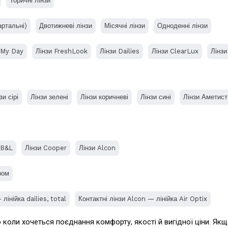
Торичні лінзи
артальні)
Двотижневі лінзи
Місячні лінзи
Одноденні лінзи
 My Day
Лінзи FreshLook
Лінзи Dailies
Лінзи ClearLux
Лінзи
зи сірі
Лінзи зелені
Лінзи коричневі
Лінзи сині
Лінзи Аметист
 B&L
Лінзи Cooper
Лінзи Alcon
ром
лінійка dailies, total
Контактні лінзи Alcon — лінійка Air Optix
 коли хочеться поєднання комфорту, якості й вигідної ціни. Якщо