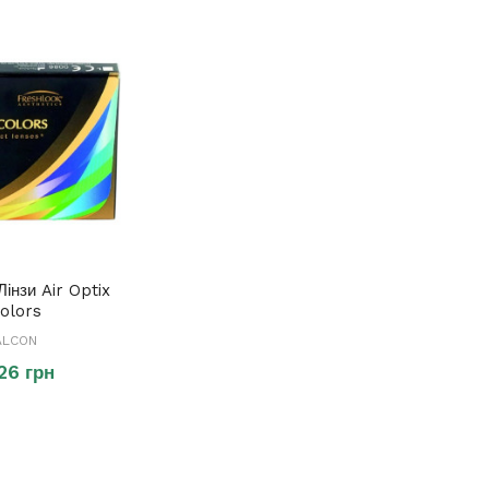
Лінзи Air Optix
olors
ALCON
26 грн