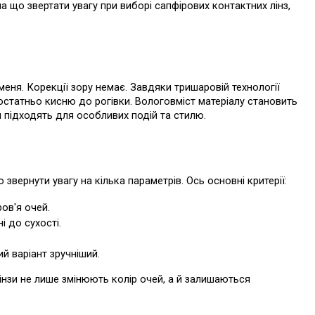
 що звертати увагу при виборі сапфірових контактних лінз, 
еня. Корекції зору немає. Завдяки тришаровій технології 
остатньо кисню до рогівки. Вологовміст матеріалу становить 
и підходять для особливих подій та стилю.
вернути увагу на кілька параметрів. Ось основні критерії:
ов'я очей.
і до сухості.
ий варіант зручніший.
нзи не лише змінюють колір очей, а й залишаються 