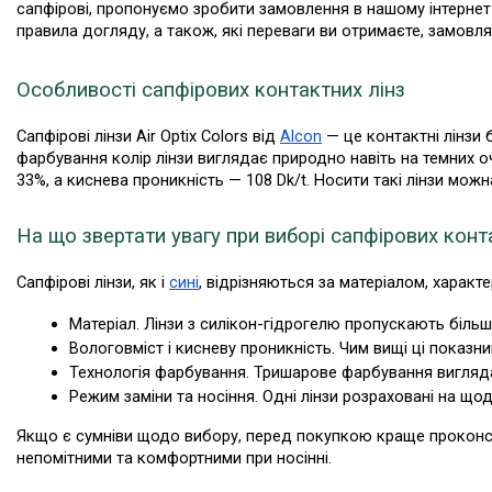
сапфірові, пропонуємо зробити замовлення в нашому інтернет-м
правила догляду, а також, які переваги ви отримаєте, замовля
Особливості сапфірових контактних лінз
Сапфірові лінзи Air Optix Colors від 
Alcon
 — це контактні лінзи
фарбування колір лінзи виглядає природно навіть на темних оч
33%, а киснева проникність — 108 Dk/t. Носити такі лінзи мож
На що звертати увагу при виборі сапфірових конт
Сапфірові лінзи, як і 
сині
, відрізняються за матеріалом, характ
Матеріал. Лінзи з силікон-гідрогелю пропускають більш
Вологовміст і кисневу проникність. Чим вищі ці показн
Технологія фарбування. Тришарове фарбування вигляд
Режим заміни та носіння. Одні лінзи розраховані на щод
Якщо є сумніви щодо вибору, перед покупкою краще проконсул
непомітними та комфортними при носінні.