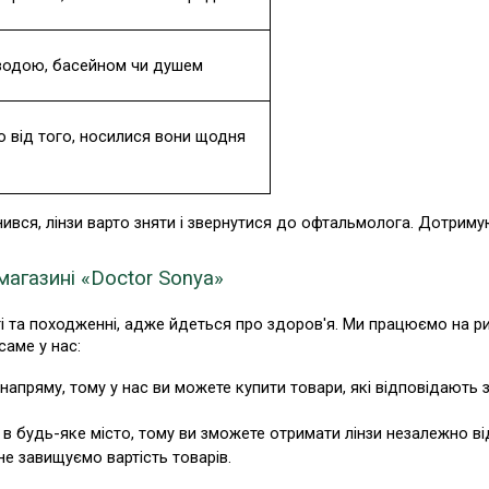
 водою, басейном чи душем
о від того, носилися вони щодня 
анився, лінзи варто зняти і звернутися до офтальмолога. Дотрим
магазині «Doctor Sonya»
і та походженні, адже йдеться про здоров'я. Ми працюємо на рин
саме у нас:
апряму, тому у нас ви можете купити товари, які відповідають 
в будь-яке місто, тому ви зможете отримати лінзи незалежно від
не завищуємо вартість товарів.