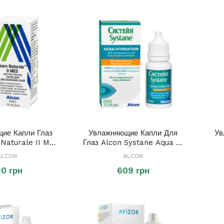
ие Капли Глаз
Увлажняющие Капли Для
Ув
 Naturale II MED
Глаз Alcon Systane Aqua 10
15 Ml
Ml
ALCON
ALCON
10 грн
609 грн