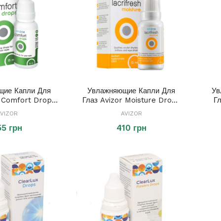
щие Капли Для
Увлажняющие Капли Для
Ув
r Comfort Drops
Глаз Avizor Moisture Drops
Гл
15 Ml
15 Ml
VIZOR
AVIZOR
55 грн
410 грн