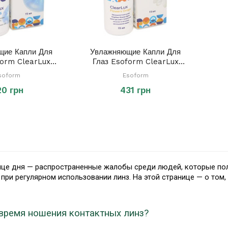
щие Капли Для
Увлажняющие Капли Для
form ClearLux
Глаз Esoform ClearLux
ps 15 Ml
Flower Drops 15 Ml
soform
Esoform
20 грн
431 грн
конце дня — распространенные жалобы среди людей, которые п
и регулярном использовании линз. На этой странице — о том, к
время ношения контактных линз?