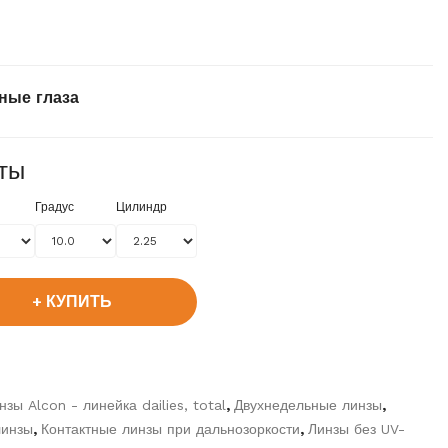
ные глаза
ты
Градус
Цилиндр
КУПИТЬ
зы Alcon - линейка dailies, total
,
Двухнедельные линзы
,
линзы
,
Контактные линзы при дальнозоркости
,
Линзы без UV-