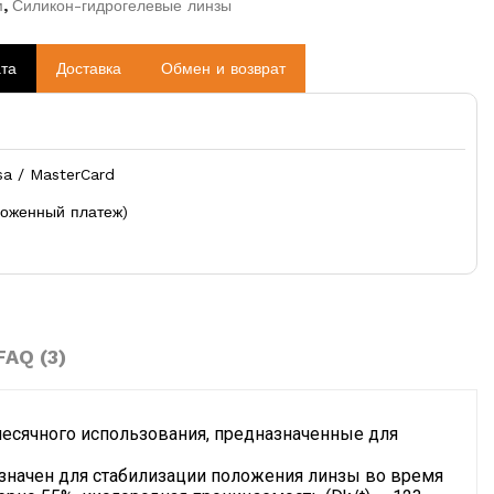
м
,
Силикон-гидрогелевые линзы
та
Доставка
Обмен и возврат
sa / MasterCard
ложенный платеж)
FAQ (3)
месячного использования, предназначенные для 
азначен для стабилизации положения линзы во время 