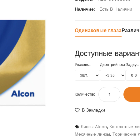
Наличие:
Есть В Наличии
Одинаковые глаза
Различ
Доступные вариан
Упаковка
Диоптрийность
Радиус
Количество
В Закладки
Линзы Alcon
,
Контактные лин
Месячные линзы
,
Торические 