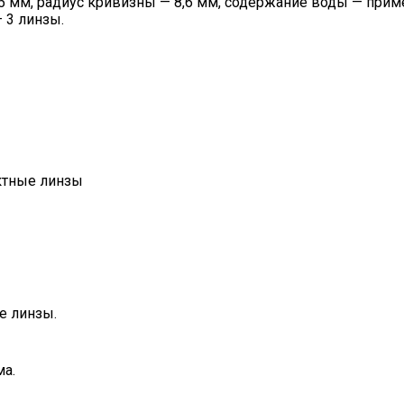
 мм, радиус кривизны — 8,6 мм, содержание воды — пример
 3 линзы.
ктные линзы
е линзы.
ма.